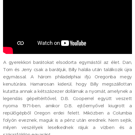
A gyerekkori barátokat elsodorta egymástól az élet. Dan,
Tom és Jerry csak a barátjuk, Billy halála után találkozik újra
egymással. A három philadelphiai ifjú Oregonba megy
kenutúrára. Hamarosan kiderül, hogy Billy megszállottan
kutatta annak a kétszázezer dollárnak a nyomát, amelynek a
legendás gépeltérítővel, D.B. Cooperrel együtt veszett
nyoma 1971-ben, amikor D.B. ejtőernyővel kiugrott a
repülőgépből Oregon erdei felett. Miközben a Columbia
folyón eveznek, maguk is a pénz után erednek. Nem sejtik,
milyen veszélyek leselkednek rájuk a vízben és a
szárazföldön egyaránt.