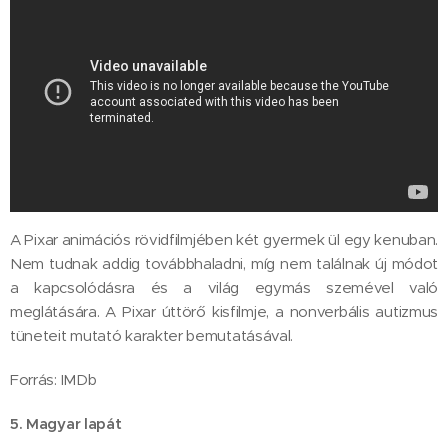
A Pixar animációs rövidfilmjében két gyermek ül egy kenuban.
Nem tudnak addig továbbhaladni, míg nem találnak új módot
a kapcsolódásra és a világ egymás szemével való
meglátására. A Pixar úttörő kisfilmje, a nonverbális autizmus
tüneteit mutató karakter bemutatásával.
Forrás: IMDb
5. Magyar lapát