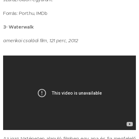
Forrás: Port.hu, IMDb
3·
Waterwalk
amerikai családi film, 121 perc, 2012
Az igaz történeten alapuló filmben egy apa és fia megfelelő