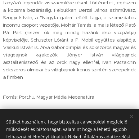
tanyázó legendák visszaemlékezéseit, történeteit, egészen
a kocsma bezárásáig. Felbukkan Derzsi János színművész,
Szügyi István, a "Nagyfa galeri" elítélt tagja, a szamizdatos
Inconnu csoport vezetője, Molnár Tamás, a ma is létező Pató
Pál Párt (hiszen ők még mindig hazánk első viccpártja)
képviselője, Schuszter Lóránt a P. Mobil együttes alapítója,
Vaskuti István is. Árva Gábor olimpiai és sokszoros magyar és
világbajnok kajakozók, Jónyer István világbajnok
asztaliteniszező és az örök nagy ellenfél, Ivan Patzaichin
sokszoros olimpiai és világbajnok kenus szintén szerepelnek
a filmben.
Forrás: Port.hu, Magyar Média Mecenatúra
Share
Sütiket használunk, hogy biztosítsuk a weboldal megfelelő
működését és biztonságát, valamint hogy a lehető legjobb
felhasználói élményt kínáljuk Neked.
Általános adatkezelési