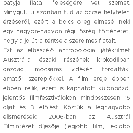
bátyja fiatal feleségére vet szemet.
Minygululu azonban tud az öccse helytelen
érzéséről, ezért a bölcs öreg elmesél neki
egy nagyon-nagyon régi, ősrégi történetet,
hogy a jó útra térítse a szerelmes fiatalt...
Ezt az elbeszélő antropológiai játékfilmet
Ausztrália északi részének krokodilban
gazdag, mocsaras vidékén forgatták,
amatőr szereplőkkel. A film ereje éppen
ebben rejlik, ezért is kaphatott különböző,
jelentős filmfesztiválokon mindösszesen 15
díjat és 8 jelölést. Köztük a legnagyobb
elismerések: 2006-ban az Ausztrál
Filmintézet díjesője (legjobb film, legjobb