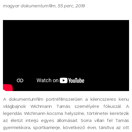
magyar dokumentumfilm, 55 perc, 2019
A dokumentumfilm portréfilmszerűen a kilencszeres kenu
világbajnok Wichmann Tamás személyére fókuszál. A
legendás Wichmann-kocsma helyszíne, történetei keretezik
az életút interjú egyes állomásait. Sorra villan fel Tamás
gyermekkora, sportkarrierje, következő évei, társítva az ott