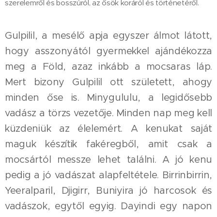
szerelemről és bosszúról, az ősök koráról és történetéről.
Gulpilil, a mesélő apja egyszer álmot látott,
hogy asszonyától gyermekkel ajándékozza
meg a Föld, azaz inkább a mocsaras láp.
Mert bizony Gulpilil ott született, ahogy
minden őse is. Minygululu, a legidősebb
vadász a törzs vezetője. Minden nap meg kell
küzdeniük az élelemért. A kenukat saját
maguk készítik fakéregből, amit csak a
mocsártól messze lehet találni. A jó kenu
pedig a jó vadászat alapfeltétele. Birrinbirrin,
Yeeralparil, Djigirr, Buniyira jó harcosok és
vadászok, egytől egyig. Dayindi egy napon