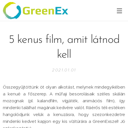
5 kenus film, amit látnod
kell
2021.01.01
Összegyűjtöttünk öt olyan alkotást, melynek mindegyikében
a kenué a főszerep. A műfaji besorolásaik széles skálán
mozognak (pl. kalandfilm, vígjáték, animációs film), így
mindenki találhat magának kedvére valót. Ráérős téli estéken
hangolódjunk velük a kenuzásra, hogy szezonkezdetre
mindenki kedvet kapjon egy kis vízitúrára a GreenExszel! Jó