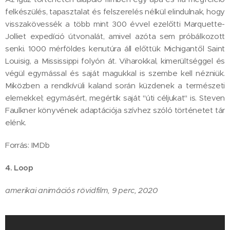
felkészülés, tapasztalat és felszerelés nélkül elindulnak, hogy
visszakövessék a több mint 300 évvel ezelőtti Marquette-
Jolliet expedíció útvonalát, amivel azóta sem próbálkozott
senki. 1000 mérföldes kenutúra áll előttük Michigantől Saint
Louisig, a Mississippi folyón át. Viharokkal, kimerültséggel és
végül egymással és saját magukkal is szembe kell nézniük.
Miközben a rendkívüli kaland során küzdenek a természeti
elemekkel; egymásért, megértik saját "úti céljukat" is. Steven
Faulkner könyvének adaptációja szívhez szóló történetet tár
elénk.
Forrás: IMDb
4.
Loop
amerikai animációs rövidfilm, 9 perc, 2020