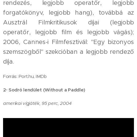
rendezés, legjobb operatőr, legjobb
forgatókönyv, legjobb hang), továbbá az
Ausztrál Filmkritikusok díjai (legjobb
operatőr, legjobb film és legjobb vágás);
2006, Cannes-i Filmfesztivál: "Egy bizonyos
szemszögből" szekcióban a legjobb rendező
díja.
Forrás: Port.hu, IMDb
2·
Sodró lendület (Without a Paddle)
amerikai vígjáték, 95 perc, 2004