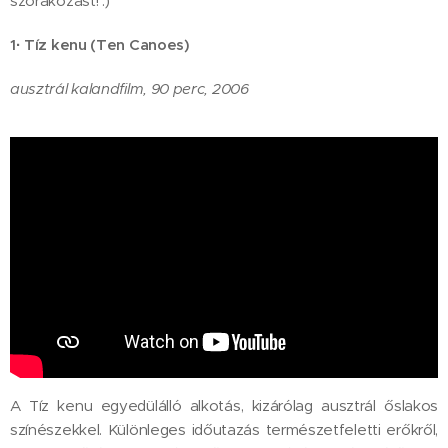
szórakozást! :)
1·
Tíz kenu (Ten Canoes)
ausztrál kalandfilm, 90 perc, 2006
A Tíz kenu egyedülálló alkotás, kizárólag ausztrál őslakos
színészekkel. Különleges időutazás természetfeletti erőkről,