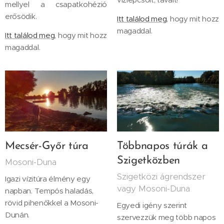
mellyel a csapatkohézió
erősödik.
Itt találod meg
, hogy mit hozz
magaddal.
Itt találod meg
, hogy mit hozz
magaddal.
Mecsér-Győr túra
Többnapos túrák a
Szigetközben
Mosoni-Duna
Szigetközi ágrendszer
Igazi vízitúra élmény egy
vagy Mosoni-Duna
napban. Tempós haladás,
rövid pihenőkkel a Mosoni-
Egyedi igény szerint
Dunán.
szervezzük meg több napos