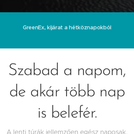
GreenEx, kijárat a hétköznapokból
Szabad a napom,
de akár több nap
is belefér.
A lenti túrák jellemzően egész naposak,