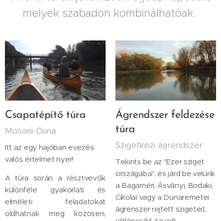
melyek szabadon kombinálhatóak.
Csapatépítő túra
Ágrendszer feldezése
túra
Mosoni-Duna
Szigetközi ágrendszer
Itt az egy hajóban evezés
valós értelmet nyer!
Tekints be az "Ezer sziget
országába", és járd be velünk
A túra során a résztvevők
a Bagaméri, Ásványi, Bodaki,
különféle gyakorlati és
Cikolai vagy a Dunaremetei
elméleti feladatokat
ágrenszer rejtett szigeteit,
oldhatnak meg közösen,
vízlépcsőit, tavait!