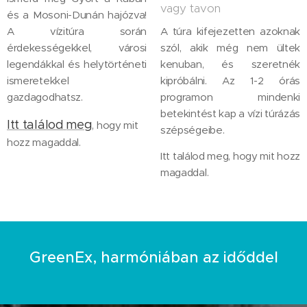
vagy tavon
és a Mosoni-Dunán hajózva!
A vízitúra során
A túra kifejezetten azoknak
érdekességekkel, városi
szól, akik még nem ültek
legendákkal és helytörténeti
kenuban, és szeretnék
ismeretekkel
kipróbálni. Az 1-2 órás
gazdagodhatsz.
programon mindenki
betekintést kap a vízi túrázás
Itt
találod
meg
, hogy mit
szépségeibe.
hozz magaddal.
Itt találod meg, hogy mit hozz
magaddal.
GreenEx, harmóniában az időddel