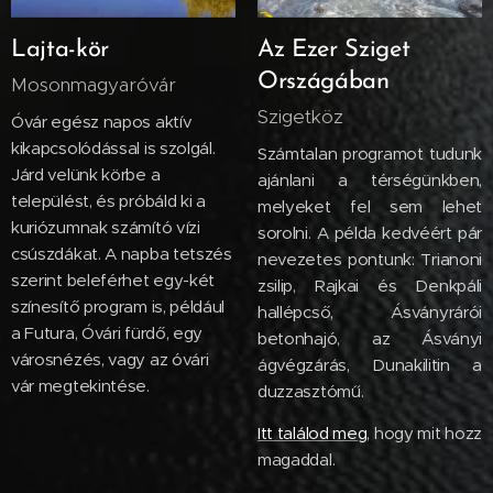
Lajta-kör
Az Ezer Sziget
Országában
Mosonmagyaróvár
Szigetköz
Óvár egész napos aktív
kikapcsolódással is szolgál.
Számtalan programot tudunk
Járd velünk körbe a
ajánlani a térségünkben,
települést, és próbáld ki a
melyeket fel sem lehet
kuriózumnak számító vízi
sorolni. A példa kedvéért pár
csúszdákat. A napba tetszés
nevezetes pontunk: Trianoni
szerint beleférhet egy-két
zsilip, Rajkai és Denkpáli
színesítő program is, például
hallépcső, Ásványrárói
a Futura, Óvári fürdő, egy
betonhajó, az Ásványi
városnézés, vagy az óvári
ágvégzárás, Dunakilitin a
vár megtekintése.
duzzasztómű.
Itt találod meg
, hogy mit hozz
magaddal.