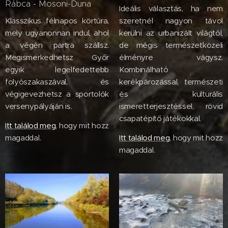
Rábca - Mosoni-Duna
Ideális választás, ha nem
Klasszikus félnapos körtúra,
szeretnél nagyon távol
mely ugyanonnan indul, ahol
kerülni az urbanizált világtól,
a végén partra szállsz.
de mégis természetközeli
Megismerkedhetsz Győr
élményre vágysz.
egyik legelfedettebb
Kombinálható
folyószakaszával, és
kerékpározással, természeti
végigevezhetsz a sportolók
és kulturális
versenypályáján is.
ismeretterjesztéssel, rövid
csapatépítő játékokkal.
Itt találod meg
, hogy mit hozz
magaddal.
Itt találod meg
, hogy mit hozz
magaddal.