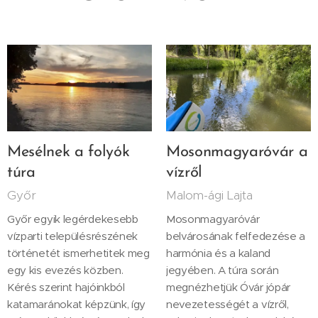
Mesélnek a folyók
Mosonmagyaróvár a
túra
vízről
Győr
Malom-ági Lajta
Győr egyik legérdekesebb
Mosonmagyaróvár
vízparti településrészének
belvárosának felfedezése a
történetét ismerhetitek meg
harmónia és a kaland
egy kis evezés közben.
jegyében. A túra során
Kérés szerint hajóinkból
megnézhetjük Óvár jópár
katamaránokat képzünk, így
nevezetességét a vízről,