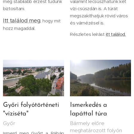
még stabilabb érzést tudunk
valamint lecsúszhatunk két
biztosítani.
vízi csúszdán is. A túrát
megszakíthatjuk rövid város
Itt találod meg
, hogy mit
és várnézésel is.
hozz magaddal.
Részletes leírást
itt találod.
Győri folyótörténeti
Ismerkedés a
"víziséta"
lapáttal túra
Győr
Bármely előre
meghatározott folyón
Ismerd meg Győrt a Rábán