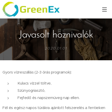
Javasolt hoznivalók
2020.01.01
Gyors vízreszállás (2-3 órás programok):
Kulacs vízzel töltve,
Szúnyogriasztó,
Fejfedő és napszemüveg nap ellen.
Fél és egész napos túrákra ajánlott felszerelés a fentieken