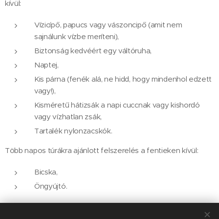
kívül:
Vízicípő, papucs vagy vászoncipő (amit nem
sajnálunk vízbe meríteni),
Biztonság kedvéért egy váltóruha,
Naptej,
Kis párna (fenék alá, ne hidd, hogy mindenhol edzett
vagy!),
Kisméretű hátizsák a napi cuccnak vagy kishordó
vagy vízhatlan zsák,
Tartalék nylonzacskók.
Több napos túrákra ajánlott felszerelés a fentieken kívül:
Bicska,
Öngyújtó.