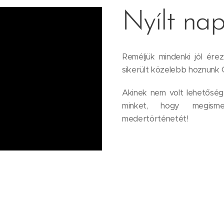
Nyílt nap
Reméljük mindenki jól ér
sikerült közelebb hoznunk G
Akinek nem volt lehetőség
minket, hogy megism
medertörténetét!