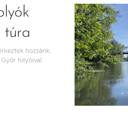
olyók
i túra
érkeztek hozzánk,
yőr folyóival.