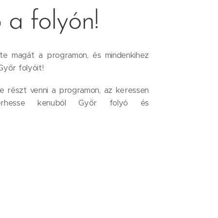
 a folyón!
ezte magát a programon, és mindenkihez
yőr folyóit!
e részt venni a programon, az keressen
erhesse kenuból Győr folyó és