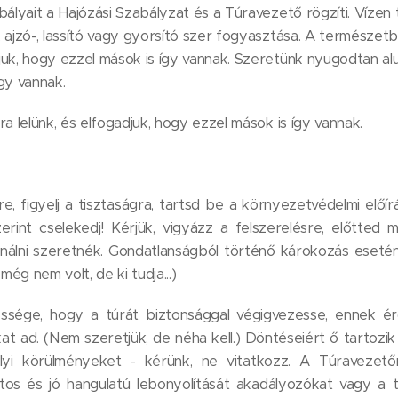
ályait a Hajózási Szabályzat és a Túravezető rögzíti. Vízen t
 ajzó-, lassító vagy gyorsító szer fogyasztása. A természetb
uk, hogy ezzel mások is így vannak. Szeretünk nyugodtan alud
gy vannak.
a lelünk, és elfogadjuk, hogy ezzel mások is így vannak.
, figyelj a tisztaságra, tartsd be a környezetvédelmi előí
erint cselekedj! Kérjük, vigyázz a felszerelésre, előtted 
nálni szeretnék. Gondatlanságból történő károkozás esetén
még nem volt, de ki tudja...)
ssége, hogy a túrát biztonsággal végigvezesse, ennek 
kat ad. (Nem szeretjük, de néha kell.) Döntéseiért ő tartozik
helyi körülményeket - kérünk, ne vitatkozz. A Túravezet
tos és jó hangulatú lebonyolítását akadályozókat vagy a 