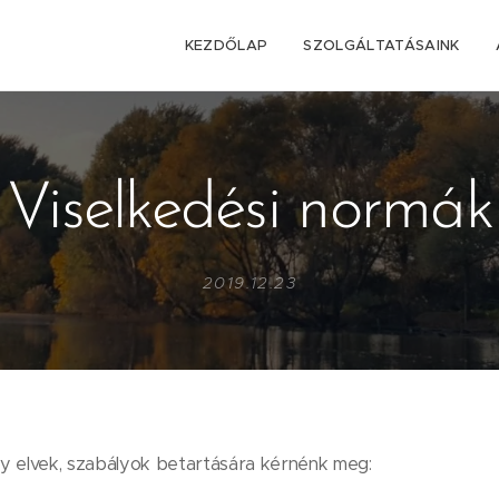
KEZDŐLAP
SZOLGÁLTATÁSAINK
Viselkedési normák
2019.12.23
y elvek, szabályok betartására kérnénk meg: