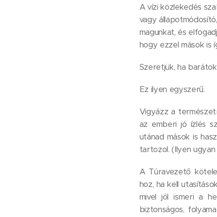
A vízi közlekedés szab
vagy állapotmódosító,
magunkat, és elfogadj
hogy ezzel mások is í
Szeretjük, ha barátokr
Ez ilyen egyszerű.
Vigyázz a természetre
az emberi jó ízlés sz
utánad mások is hasz
tartozol. (Ilyen ugyan 
A Túravezető kötele
hoz, ha kell utasításo
mivel jól ismeri a 
biztonságos, folyama