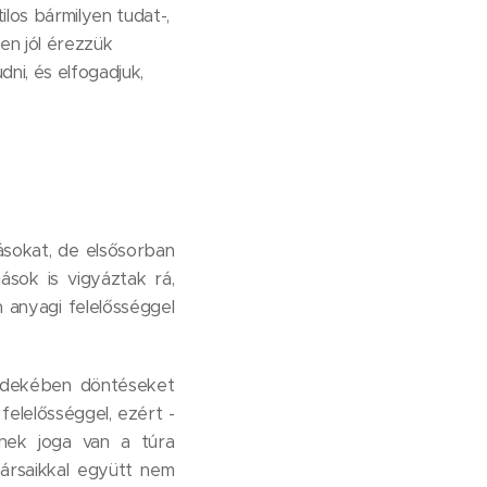
ilos bármilyen tudat-,
en jól érezzük
ni, és elfogadjuk,
rásokat, de elsősorban
mások is vigyáztak rá,
 anyagi felelősséggel
érdekében döntéseket
 felelősséggel, ezért -
őnek joga van a túra
társaikkal együtt nem